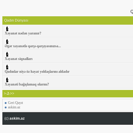
Q
Qadın Dünyası
Xəyanət nədən yaranır?
Əgər xəyanətlə qarşı-qarşıyasınızsa...
Xəyanət siqnalları
Qadınlar niyə öz həyat yoldaşlarını aldadır
Xəyanəti bağışlamaq olarmı?
>-2->>
Geri Qayıt
askim.az
(c)
askim.az