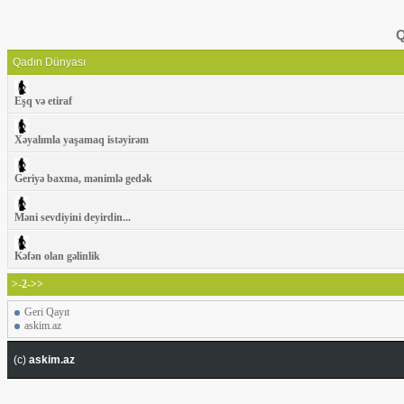
Q
Qadın Dünyası
Eşq və etiraf
Xəyalımla yaşamaq istəyirəm
Geriyə baxma, mənimlə gedək
Məni sevdiyini deyirdin...
Kəfən olan gəlinlik
>-2->>
Geri Qayıt
askim.az
(c)
askim.az