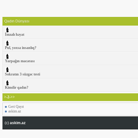
Qadın Dünyası
İmzalı həyat
Pul, yoxsa insanlıq?
Yarpağın macərası
Sokratın 3 süzgəc testi
Kimdir qadın?
>-2->>
Geri Qayıt
askim.az
(c)
askim.az