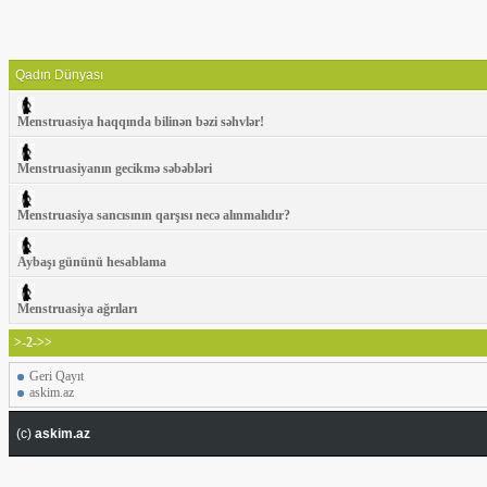
Qadın Dünyası
Menstruasiya haqqında bilinən bəzi səhvlər!
Menstruasiyanın gecikmə səbəbləri
Menstruasiya sancısının qarşısı necə alınmalıdır?
Aybaşı gününü hesablama
Menstruasiya ağrıları
>-2->>
Geri Qayıt
askim.az
(c)
askim.az