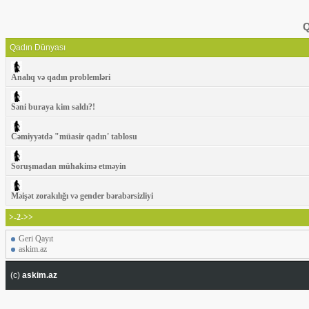
Q
Qadın Dünyası
Analıq və qadın problemləri
Səni buraya kim saldı?!
Cəmiyyətdə "müasir qadın' tablosu
Soruşmadan mühakimə etməyin
Məişət zorakılığı və gender bərabərsizliyi
>-2->>
Geri Qayıt
askim.az
(c)
askim.az