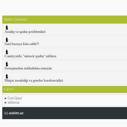
Qadın Dünyası
Analıq və qadın problemləri
Səni buraya kim saldı?!
Cəmiyyətdə "müasir qadın' tablosu
Soruşmadan mühakimə etməyin
Məişət zorakılığı və gender bərabərsizliyi
>-2->>
Geri Qayıt
askim.az
(c)
askim.az