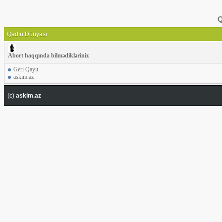
Q
Qadın Dünyası
Abort haqqında bilmədikləriniz
Geri Qayıt
askim.az
(c)
askim.az