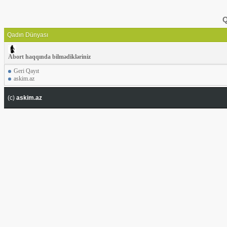
Q
Qadın Dünyası
Abort haqqında bilmədikləriniz
Geri Qayıt
askim.az
(c)
askim.az