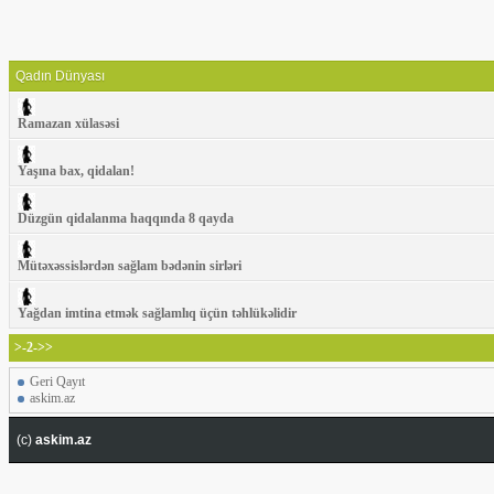
Qadın Dünyası
Ramazan xülasəsi
Yaşına bax, qidalan!
Düzgün qidalanma haqqında 8 qayda
Mütəxəssislərdən sağlam bədənin sirləri
Yağdan imtina etmək sağlamlıq üçün təhlükəlidir
>-2->>
Geri Qayıt
askim.az
(c)
askim.az