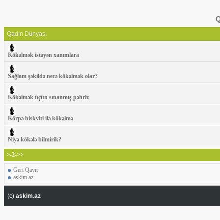
Q
Qadın Dünyası
Kökəlmək istəyən xanımlara
Sağlam şəkildə necə kökəlmək olar?
Kökəlmək üçün sınanmış pəhriz
Körpə biskviti ilə kökəlmə
Niyə kökələ bilmirik?
>-2->>
Geri Qayıt
askim.az
(c)
askim.az