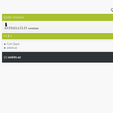
Q
Qadın Dünyası
ANTİSELLÜLİT sarınma
<<-1-<
Geri Qayıt
askim.az
(c)
askim.az