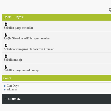
Q
Qadın Dünyası
Sellülitə qarşı metodlar
Çağla Şikeldən sellülitə qarşı maska
Sellulitlərinizə praktik həllər və kremlər
Sellülit masajı
Sellülitə qarşı ən sadə resept
>-2->>
Geri Qayıt
askim.az
(c)
askim.az