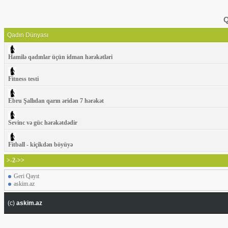
Q
Qadın Dünyası
Hamilə qadınlar üçün idman hərəkətləri
Fitness testi
Ebru Şallıdan qarın əridən 7 hərəkət
Sevinc və güc hərəkətdədir
Fitball - kiçikdən böyüyə
>-2->>
Geri Qayıt
askim.az
(c)
askim.az