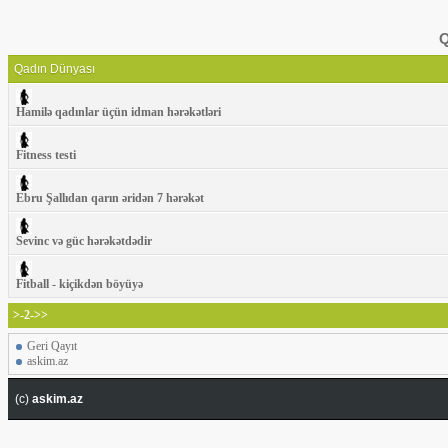
Q
Qadın Dünyası
Hamilə qadınlar üçün idman hərəkətləri
Fitness testi
Ebru Şallıdan qarın əridən 7 hərəkət
Sevinc və güc hərəkətdədir
Fitball - kiçikdən böyüyə
>-2->>
Geri Qayıt
askim.az
(c)
askim.az