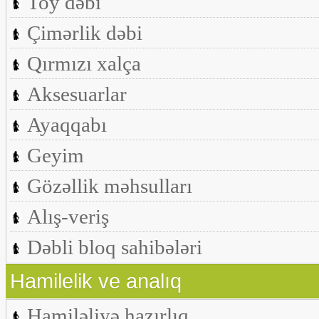
Toy dəbi
Çimərlik dəbi
Qırmızı xalça
Aksesuarlar
Ayaqqabı
Geyim
Gözəllik məhsulları
Alış-veriş
Dəbli bloq sahibələri
Hamilelik ve analıq
Hamiləliyə hazırlıq