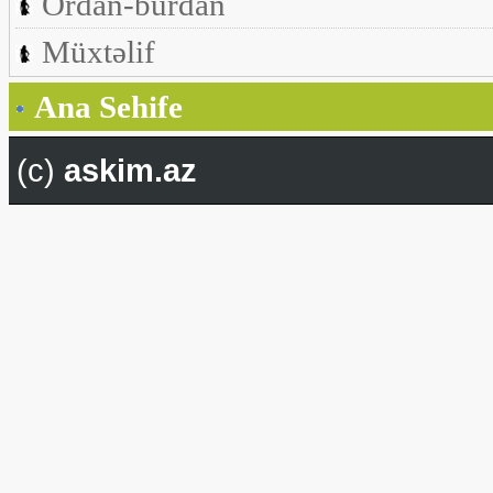
Ordan-burdan
Müxtəlif
Ana Sehife
(c)
askim.az