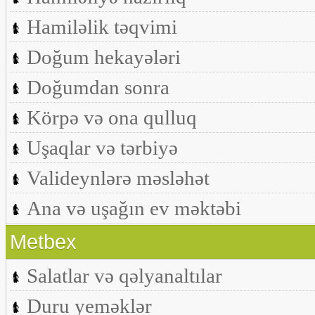
Hamiləlik təqvimi
Doğum hekayələri
Doğumdan sonra
Körpə və ona qulluq
Uşaqlar və tərbiyə
Valideynlərə məsləhət
Ana və uşağın ev məktəbi
Metbex
Salatlar və qəlyanaltılar
Duru yeməklər