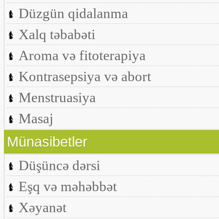
Düzgün qidalanma
Xalq təbabəti
Aroma və fitoterapiya
Kontrasepsiya və abort
Menstruasiya
Masaj
Münasibetler
Düşüncə dərsi
Eşq və məhəbbət
Xəyanət