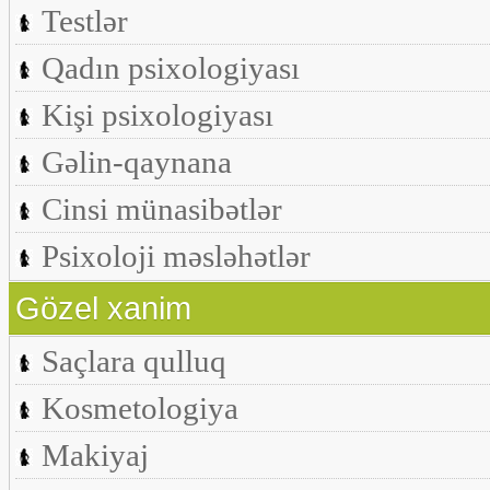
Testlər
Qadın psixologiyası
Kişi psixologiyası
Gəlin-qaynana
Cinsi münasibətlər
Psixoloji məsləhətlər
Gözel xanim
Saçlara qulluq
Kosmetologiya
Makiyaj