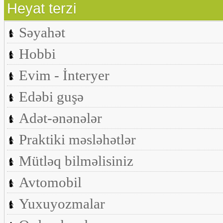
Heyat terzi
Səyahət
Hobbi
Evim - İnteryer
Edəbi guşə
Adət-ənənələr
Praktiki məsləhətlər
Mütləq bilməlisiniz
Avtomobil
Yuxuyozmalar