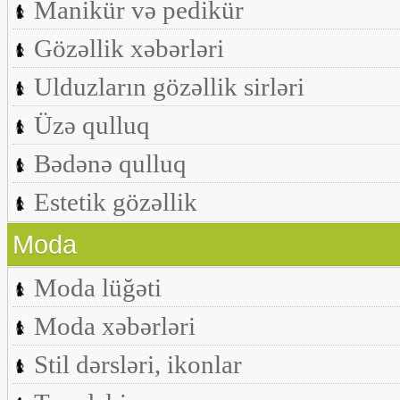
Manikür və pedikür
Gözəllik xəbərləri
Ulduzların gözəllik sirləri
Üzə qulluq
Bədənə qulluq
Estetik gözəllik
Moda
Moda lüğəti
Moda xəbərləri
Stil dərsləri, ikonlar