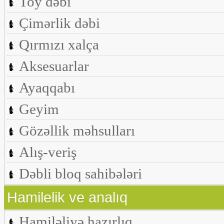
Toy dəbi
Çimərlik dəbi
Qırmızı xalça
Aksesuarlar
Ayaqqabı
Geyim
Gözəllik məhsulları
Alış-veriş
Dəbli bloq sahibələri
Hamilelik ve analıq
Hamiləliyə hazırlıq