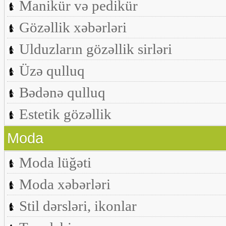
Manikür və pedikür
Gözəllik xəbərləri
Ulduzların gözəllik sirləri
Üzə qulluq
Bədənə qulluq
Estetik gözəllik
Moda
Moda lüğəti
Moda xəbərləri
Stil dərsləri, ikonlar