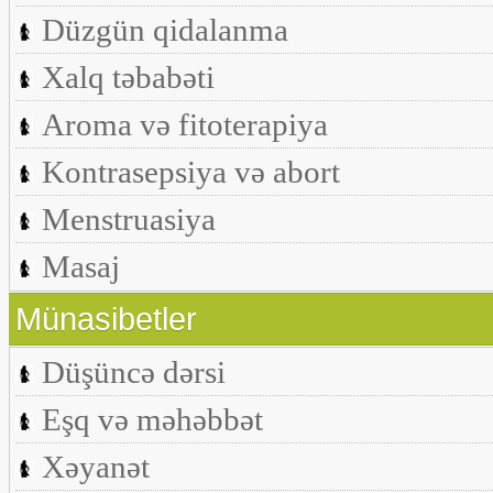
Düzgün qidalanma
Xalq təbabəti
Aroma və fitoterapiya
Kontrasepsiya və abort
Menstruasiya
Masaj
Münasibetler
Düşüncə dərsi
Eşq və məhəbbət
Xəyanət