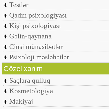
Testlər
Qadın psixologiyası
Kişi psixologiyası
Gəlin-qaynana
Cinsi münasibətlər
Psixoloji məsləhətlər
Gözel xanim
Saçlara qulluq
Kosmetologiya
Makiyaj