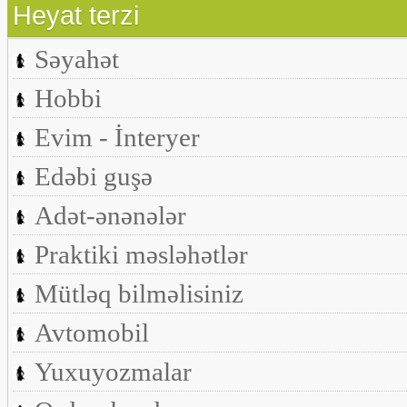
Heyat terzi
Səyahət
Hobbi
Evim - İnteryer
Edəbi guşə
Adət-ənənələr
Praktiki məsləhətlər
Mütləq bilməlisiniz
Avtomobil
Yuxuyozmalar