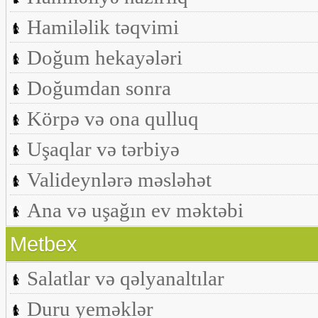
Hamiləlik təqvimi
Doğum hekayələri
Doğumdan sonra
Körpə və ona qulluq
Uşaqlar və tərbiyə
Valideynlərə məsləhət
Ana və uşağın ev məktəbi
Metbex
Salatlar və qəlyanaltılar
Duru yeməklər