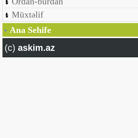
Ordan-burdan
Müxtəlif
Ana Sehife
(c)
askim.az