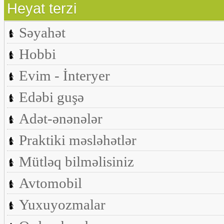
Heyat terzi
Səyahət
Hobbi
Evim - İnteryer
Edəbi guşə
Adət-ənənələr
Praktiki məsləhətlər
Mütləq bilməlisiniz
Avtomobil
Yuxuyozmalar