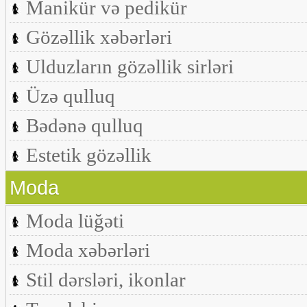
Manikür və pedikür
Gözəllik xəbərləri
Ulduzların gözəllik sirləri
Üzə qulluq
Bədənə qulluq
Estetik gözəllik
Moda
Moda lüğəti
Moda xəbərləri
Stil dərsləri, ikonlar