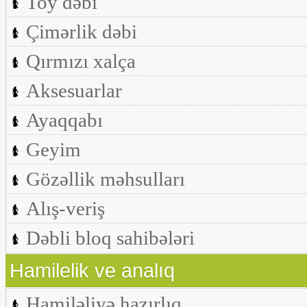
Toy dəbi
Çimərlik dəbi
Qırmızı xalça
Aksesuarlar
Ayaqqabı
Geyim
Gözəllik məhsulları
Alış-veriş
Dəbli bloq sahibələri
Hamilelik ve analıq
Hamiləliyə hazırlıq