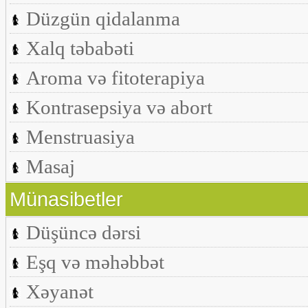
Düzgün qidalanma
Xalq təbabəti
Aroma və fitoterapiya
Kontrasepsiya və abort
Menstruasiya
Masaj
Münasibetler
Düşüncə dərsi
Eşq və məhəbbət
Xəyanət