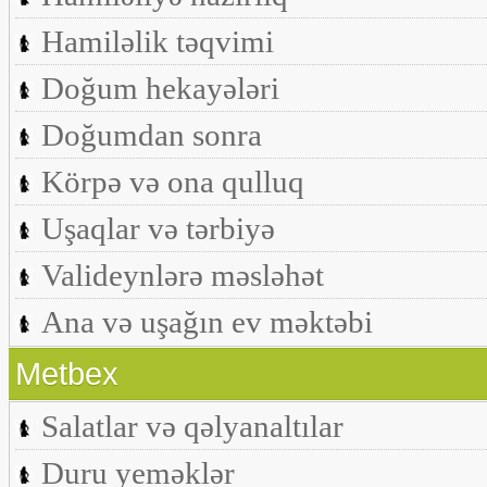
Hamiləlik təqvimi
Doğum hekayələri
Doğumdan sonra
Körpə və ona qulluq
Uşaqlar və tərbiyə
Valideynlərə məsləhət
Ana və uşağın ev məktəbi
Metbex
Salatlar və qəlyanaltılar
Duru yeməklər