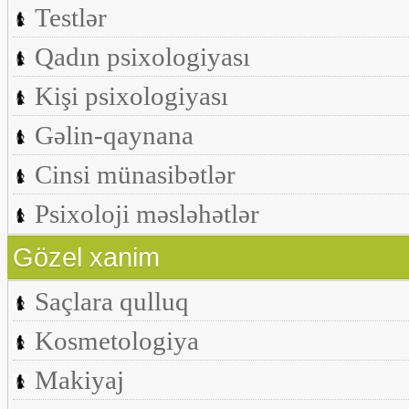
Testlər
Qadın psixologiyası
Kişi psixologiyası
Gəlin-qaynana
Cinsi münasibətlər
Psixoloji məsləhətlər
Gözel xanim
Saçlara qulluq
Kosmetologiya
Makiyaj