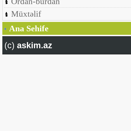
Ordan-burdan
Müxtəlif
Ana Sehife
(c)
askim.az