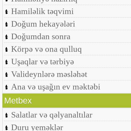
Hamiləlik təqvimi
Doğum hekayələri
Doğumdan sonra
Körpə və ona qulluq
Uşaqlar və tərbiyə
Valideynlərə məsləhət
Ana və uşağın ev məktəbi
Metbex
Salatlar və qəlyanaltılar
Duru yeməklər