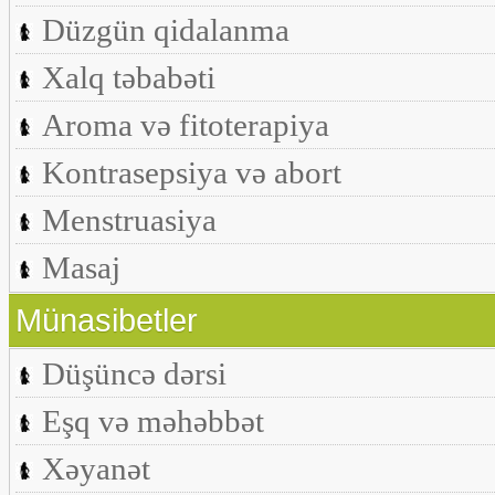
Düzgün qidalanma
Xalq təbabəti
Aroma və fitoterapiya
Kontrasepsiya və abort
Menstruasiya
Masaj
Münasibetler
Düşüncə dərsi
Eşq və məhəbbət
Xəyanət