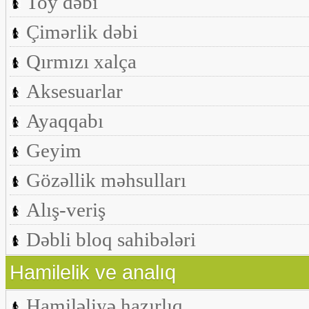
Toy dəbi
Çimərlik dəbi
Qırmızı xalça
Aksesuarlar
Ayaqqabı
Geyim
Gözəllik məhsulları
Alış-veriş
Dəbli bloq sahibələri
Hamilelik ve analıq
Hamiləliyə hazırlıq