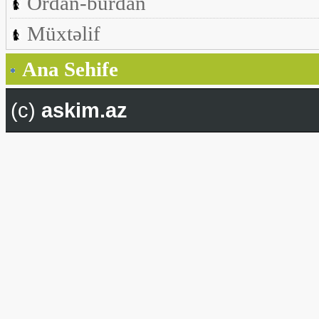
Ordan-burdan
Müxtəlif
Ana Sehife
(c)
askim.az