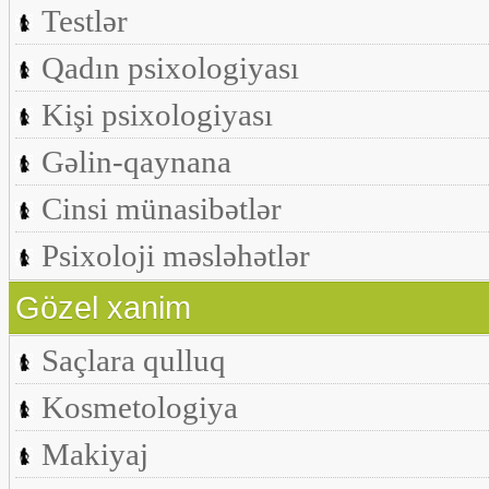
Testlər
Qadın psixologiyası
Kişi psixologiyası
Gəlin-qaynana
Cinsi münasibətlər
Psixoloji məsləhətlər
Gözel xanim
Saçlara qulluq
Kosmetologiya
Makiyaj