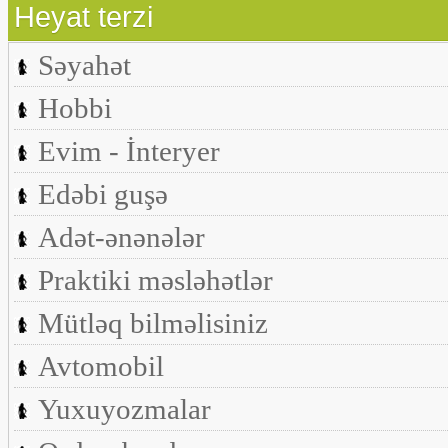
Heyat terzi
Səyahət
Hobbi
Evim - İnteryer
Edəbi guşə
Adət-ənənələr
Praktiki məsləhətlər
Mütləq bilməlisiniz
Avtomobil
Yuxuyozmalar