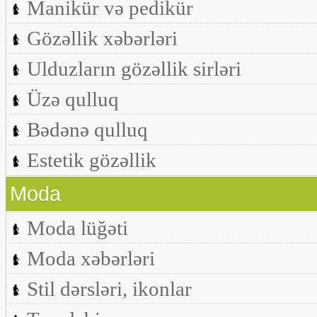
Manikür və pedikür
Gözəllik xəbərləri
Ulduzların gözəllik sirləri
Üzə qulluq
Bədənə qulluq
Estetik gözəllik
Moda
Moda lüğəti
Moda xəbərləri
Stil dərsləri, ikonlar