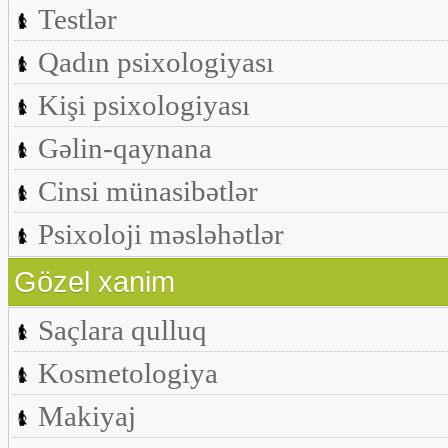
Testlər
Qadın psixologiyası
Kişi psixologiyası
Gəlin-qaynana
Cinsi münasibətlər
Psixoloji məsləhətlər
Gözel xanim
Saçlara qulluq
Kosmetologiya
Makiyaj