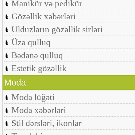
Manikür və pedikür
Gözəllik xəbərləri
Ulduzların gözəllik sirləri
Üzə qulluq
Bədənə qulluq
Estetik gözəllik
Moda
Moda lüğəti
Moda xəbərləri
Stil dərsləri, ikonlar