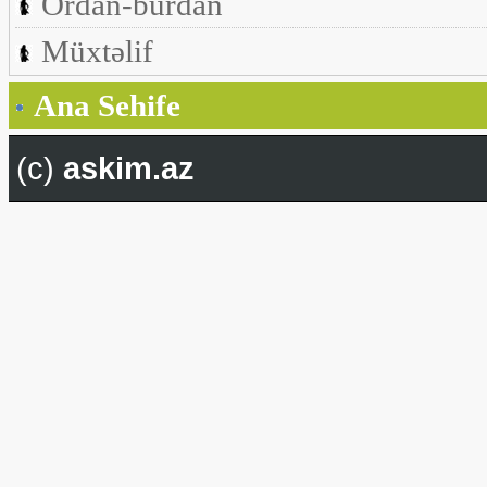
Ordan-burdan
Müxtəlif
Ana Sehife
(c)
askim.az