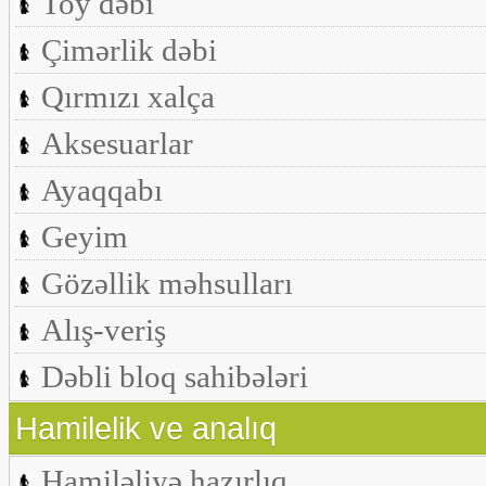
Toy dəbi
Çimərlik dəbi
Qırmızı xalça
Aksesuarlar
Ayaqqabı
Geyim
Gözəllik məhsulları
Alış-veriş
Dəbli bloq sahibələri
Hamilelik ve analıq
Hamiləliyə hazırlıq