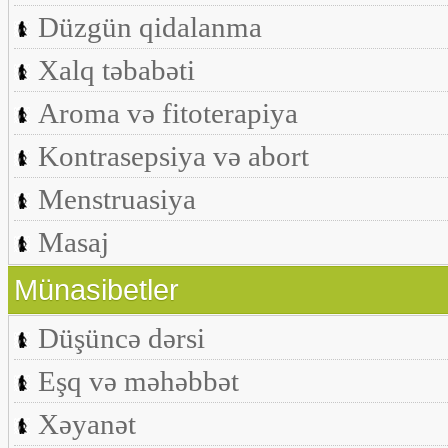
Düzgün qidalanma
Xalq təbabəti
Aroma və fitoterapiya
Kontrasepsiya və abort
Menstruasiya
Masaj
Münasibetler
Düşüncə dərsi
Eşq və məhəbbət
Xəyanət