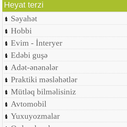
Heyat terzi
Səyahət
Hobbi
Evim - İnteryer
Edəbi guşə
Adət-ənənələr
Praktiki məsləhətlər
Mütləq bilməlisiniz
Avtomobil
Yuxuyozmalar