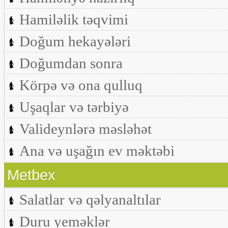
Hamiləlik təqvimi
Doğum hekayələri
Doğumdan sonra
Körpə və ona qulluq
Uşaqlar və tərbiyə
Valideynlərə məsləhət
Ana və uşağın ev məktəbi
Metbex
Salatlar və qəlyanaltılar
Duru yeməklər