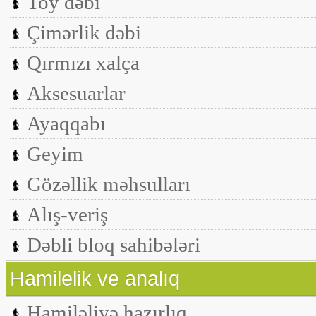
Toy dəbi
Çimərlik dəbi
Qırmızı xalça
Aksesuarlar
Ayaqqabı
Geyim
Gözəllik məhsulları
Alış-veriş
Dəbli bloq sahibələri
Hamilelik ve analıq
Hamiləliyə hazırlıq