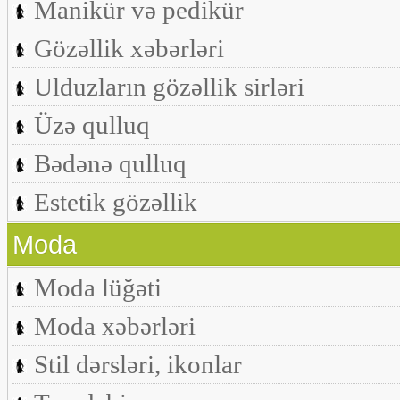
Manikür və pedikür
Gözəllik xəbərləri
Ulduzların gözəllik sirləri
Üzə qulluq
Bədənə qulluq
Estetik gözəllik
Moda
Moda lüğəti
Moda xəbərləri
Stil dərsləri, ikonlar