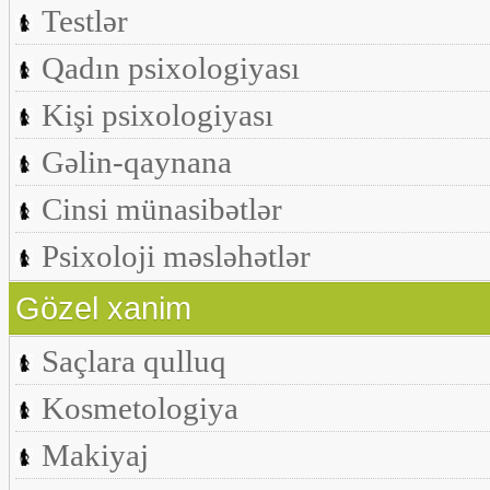
Testlər
Qadın psixologiyası
Kişi psixologiyası
Gəlin-qaynana
Cinsi münasibətlər
Psixoloji məsləhətlər
Gözel xanim
Saçlara qulluq
Kosmetologiya
Makiyaj