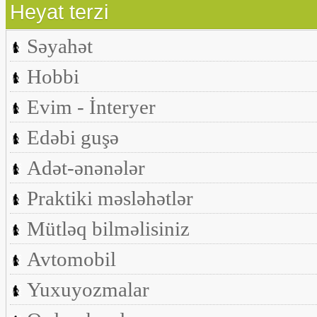
Heyat terzi
Səyahət
Hobbi
Evim - İnteryer
Edəbi guşə
Adət-ənənələr
Praktiki məsləhətlər
Mütləq bilməlisiniz
Avtomobil
Yuxuyozmalar