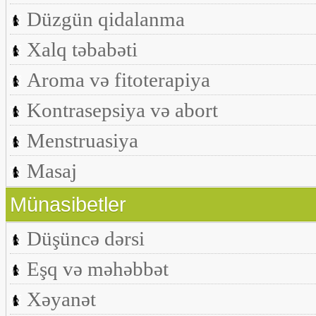
Düzgün qidalanma
Xalq təbabəti
Aroma və fitoterapiya
Kontrasepsiya və abort
Menstruasiya
Masaj
Münasibetler
Düşüncə dərsi
Eşq və məhəbbət
Xəyanət