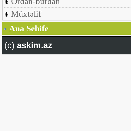
Ordan-burdan
Müxtəlif
Ana Sehife
(c)
askim.az