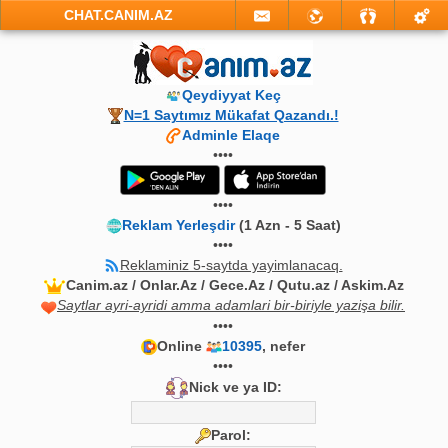
CHAT.CANIM.AZ
Qeydiyyat Keç
N=1 Saytımız Mükafat Qazandı.!
Adminle Elaqe
••••
••••
Reklam Yerleşdir
(1 Azn - 5 Saat)
••••
Reklaminiz 5-saytda yayimlanacaq.
Canim.az / Onlar.Az / Gece.Az / Qutu.az / Askim.Az
Saytlar ayri-ayridi amma adamlari bir-biriyle yazişa bilir.
••••
Online
10395
, nefer
••••
Nick ve ya ID:
Parol: