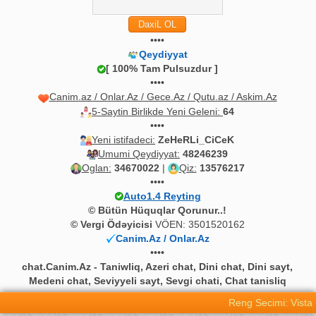
••••
Qeydiyyat
[ 100% Tam Pulsuzdur ]
••••
Canim.az / Onlar.Az / Gece.Az / Qutu.az / Askim.Az
5-Saytin Birlikde Yeni Geleni:
64
••••
Yeni istifadeci:
ZeHeRLi_CiCeK
Umumi Qeydiyyat:
48246239
Oglan:
34670022
|
Qiz:
13576217
••••
Auto1.4 Reyting
© Bütün Hüquqlar Qorunur..!
© Vergi Ödəyicisi
VÖEN: 3501520162
Canim.Az / Onlar.Az
••••
chat.Canim.Az - Taniwliq, Azeri chat, Dini chat, Dini sayt,
Medeni chat, Seviyyeli sayt, Sevgi chati, Chat tanisliq
Reng Secimi: Vista