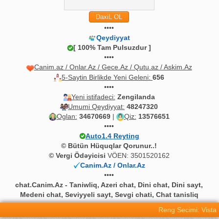
••••
Qeydiyyat
[ 100% Tam Pulsuzdur ]
••••
Canim.az / Onlar.Az / Gece.Az / Qutu.az / Askim.Az
5-Saytin Birlikde Yeni Geleni:
656
••••
Yeni istifadeci:
Zengilanda
Umumi Qeydiyyat:
48247320
Oglan:
34670669
|
Qiz:
13576651
••••
Auto1.4 Reyting
© Bütün Hüquqlar Qorunur..!
© Vergi Ödəyicisi
VÖEN: 3501520162
Canim.Az / Onlar.Az
••••
chat.Canim.Az - Taniwliq, Azeri chat, Dini chat, Dini sayt,
Medeni chat, Seviyyeli sayt, Sevgi chati, Chat tanisliq
Reng Secimi: Vista