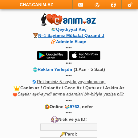
CHAT.CANIM.AZ
Qeydiyyat Keç
N=1 Saytımız Mükafat Qazandı.!
Adminle Elaqe
••••
••••
Reklam Yerleşdir
(1 Azn - 5 Saat)
••••
Reklaminiz 5-saytda yayimlanacaq.
Canim.az / Onlar.Az / Gece.Az / Qutu.az / Askim.Az
Saytlar ayri-ayridi amma adamlari bir-biriyle yazişa bilir.
••••
Online
9763
, nefer
••••
Nick ve ya ID:
Parol: