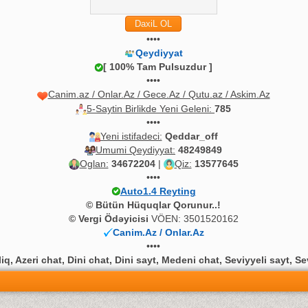
••••
Qeydiyyat
[ 100% Tam Pulsuzdur ]
••••
Canim.az / Onlar.Az / Gece.Az / Qutu.az / Askim.Az
5-Saytin Birlikde Yeni Geleni:
785
••••
Yeni istifadeci:
Qeddar_off
Umumi Qeydiyyat:
48249849
Oglan:
34672204
|
Qiz:
13577645
••••
Auto1.4 Reyting
© Bütün Hüquqlar Qorunur..!
© Vergi Ödəyicisi
VÖEN: 3501520162
Canim.Az / Onlar.Az
••••
q, Azeri chat, Dini chat, Dini sayt, Medeni chat, Seviyyeli sayt, Se