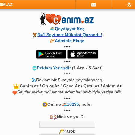
NIM.AZ
Qeydiyyat Keç
N=1 Saytımız Mükafat Qazandı.!
Adminle Elaqe
••••
••••
Reklam Yerleşdir
(1 Azn - 5 Saat)
••••
Reklaminiz 5-saytda yayimlanacaq.
Canim.az / Onlar.Az / Gece.Az / Qutu.az / Askim.Az
Saytlar ayri-ayridi amma adamlari bir-biriyle yazişa bilir.
••••
Online
10235
, nefer
••••
Nick ve ya ID:
Parol: