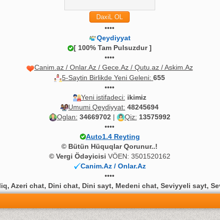
••••
Qeydiyyat
[ 100% Tam Pulsuzdur ]
••••
Canim.az / Onlar.Az / Gece.Az / Qutu.az / Askim.Az
5-Saytin Birlikde Yeni Geleni:
655
••••
Yeni istifadeci:
ikimiz
Umumi Qeydiyyat:
48245694
Oglan:
34669702
|
Qiz:
13575992
••••
Auto1.4 Reyting
© Bütün Hüquqlar Qorunur..!
© Vergi Ödəyicisi
VÖEN: 3501520162
Canim.Az / Onlar.Az
••••
q, Azeri chat, Dini chat, Dini sayt, Medeni chat, Seviyyeli sayt, Se