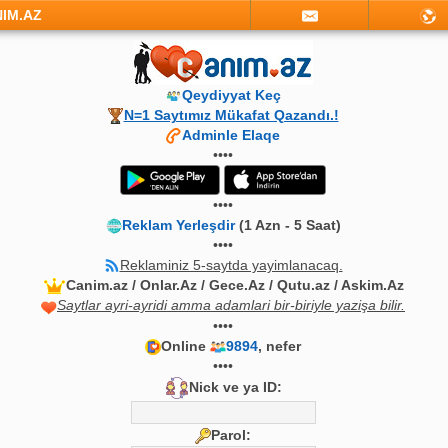
NIM.AZ
Qeydiyyat Keç
N=1 Saytımız Mükafat Qazandı.!
Adminle Elaqe
••••
••••
Reklam Yerleşdir
(1 Azn - 5 Saat)
••••
Reklaminiz 5-saytda yayimlanacaq.
Canim.az / Onlar.Az / Gece.Az / Qutu.az / Askim.Az
Saytlar ayri-ayridi amma adamlari bir-biriyle yazişa bilir.
••••
Online
9894
, nefer
••••
Nick ve ya ID:
Parol: