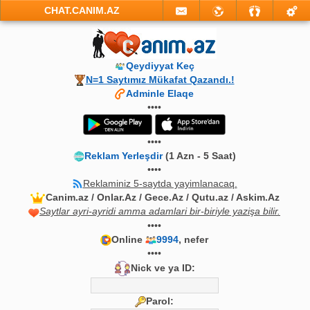
CHAT.CANIM.AZ
Qeydiyyat Keç
N=1 Saytımız Mükafat Qazandı.!
Adminle Elaqe
••••
••••
Reklam Yerleşdir
(1 Azn - 5 Saat)
••••
Reklaminiz 5-saytda yayimlanacaq.
Canim.az / Onlar.Az / Gece.Az / Qutu.az / Askim.Az
Saytlar ayri-ayridi amma adamlari bir-biriyle yazişa bilir.
••••
Online
9994
, nefer
••••
Nick ve ya ID:
Parol: