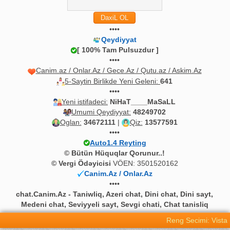
••••
Qeydiyyat
[ 100% Tam Pulsuzdur ]
••••
Canim.az / Onlar.Az / Gece.Az / Qutu.az / Askim.Az
5-Saytin Birlikde Yeni Geleni:
641
••••
Yeni istifadeci:
NiHaT____MaSaLL
Umumi Qeydiyyat:
48249702
Oglan:
34672111
|
Qiz:
13577591
••••
Auto1.4 Reyting
© Bütün Hüquqlar Qorunur..!
© Vergi Ödəyicisi
VÖEN: 3501520162
Canim.Az / Onlar.Az
••••
chat.Canim.Az - Taniwliq, Azeri chat, Dini chat, Dini sayt,
Medeni chat, Seviyyeli sayt, Sevgi chati, Chat tanisliq
Reng Secimi: Vista