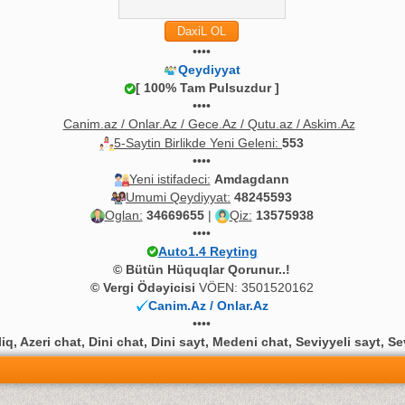
••••
Qeydiyyat
[ 100% Tam Pulsuzdur ]
••••
Canim.az / Onlar.Az / Gece.Az / Qutu.az / Askim.Az
5-Saytin Birlikde Yeni Geleni:
553
••••
Yeni istifadeci:
Amdagdann
Umumi Qeydiyyat:
48245593
Oglan:
34669655
|
Qiz:
13575938
••••
Auto1.4 Reyting
© Bütün Hüquqlar Qorunur..!
© Vergi Ödəyicisi
VÖEN: 3501520162
Canim.Az / Onlar.Az
••••
q, Azeri chat, Dini chat, Dini sayt, Medeni chat, Seviyyeli sayt, Se