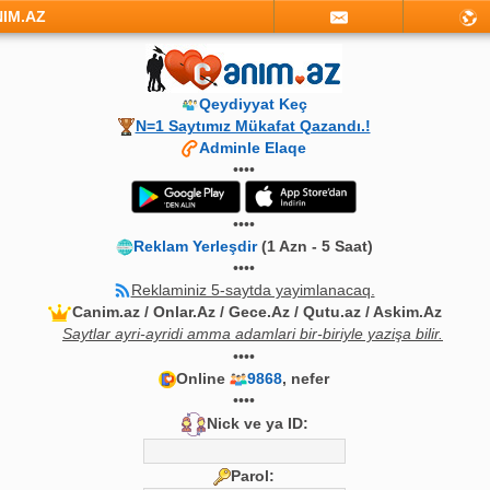
NIM.AZ
Qeydiyyat Keç
N=1 Saytımız Mükafat Qazandı.!
Adminle Elaqe
••••
••••
Reklam Yerleşdir
(1 Azn - 5 Saat)
••••
Reklaminiz 5-saytda yayimlanacaq.
Canim.az / Onlar.Az / Gece.Az / Qutu.az / Askim.Az
Saytlar ayri-ayridi amma adamlari bir-biriyle yazişa bilir.
••••
Online
9868
, nefer
••••
Nick ve ya ID:
Parol: