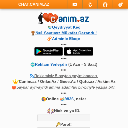
CHAT.CANIM.AZ
Qeydiyyat Keç
N=1 Saytımız Mükafat Qazandı.!
Adminle Elaqe
••••
••••
Reklam Yerleşdir
(1 Azn - 5 Saat)
••••
Reklaminiz 5-saytda yayimlanacaq.
Canim.az / Onlar.Az / Gece.Az / Qutu.az / Askim.Az
Saytlar ayri-ayridi amma adamlari bir-biriyle yazişa bilir.
••••
Online
9836
, nefer
••••
Nick ve ya ID:
Parol: