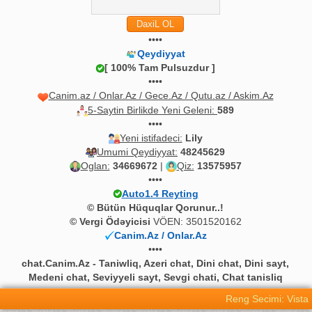
••••
Qeydiyyat
[ 100% Tam Pulsuzdur ]
••••
Canim.az / Onlar.Az / Gece.Az / Qutu.az / Askim.Az
5-Saytin Birlikde Yeni Geleni:
589
••••
Yeni istifadeci:
Lily
Umumi Qeydiyyat:
48245629
Oglan:
34669672
|
Qiz:
13575957
••••
Auto1.4 Reyting
© Bütün Hüquqlar Qorunur..!
© Vergi Ödəyicisi
VÖEN: 3501520162
Canim.Az / Onlar.Az
••••
chat.Canim.Az - Taniwliq, Azeri chat, Dini chat, Dini sayt,
Medeni chat, Seviyyeli sayt, Sevgi chati, Chat tanisliq
Reng Secimi: Vista