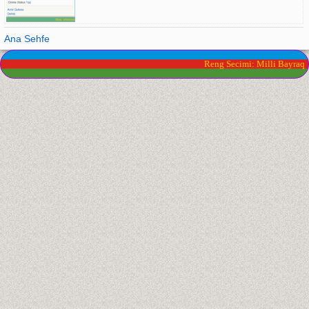
Ana Sehfe
Reng Secimi: Milli Bayraq