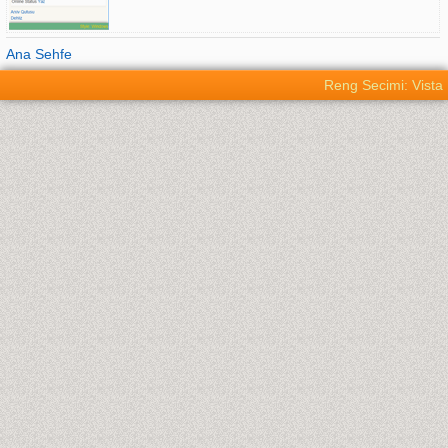
Ana Sehfe
Reng Secimi: Vista