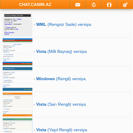
CHAT.CANIM.AZ
-
WML
(Rengsiz Sade) versiya.
-
Vista
(Milli Bayraq) versiya.
-
Windows
(Rengli) versiya.
-
Vista
(Sarı Rengli) versiya.
-
Vista
(Yaşıl Rengli) versiya.