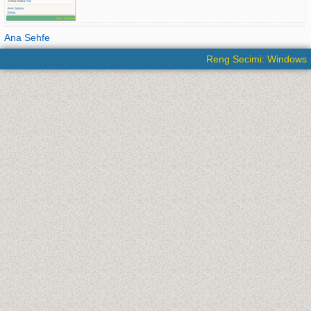
Ana Sehfe
Reng Secimi: Windows