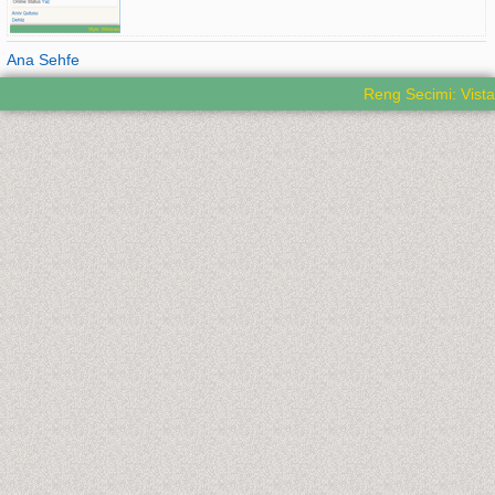
Ana Sehfe
Reng Secimi: Vista