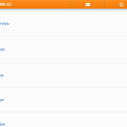
NIM.AZ
rsiya.
iya.
ya.
ya.
iya.