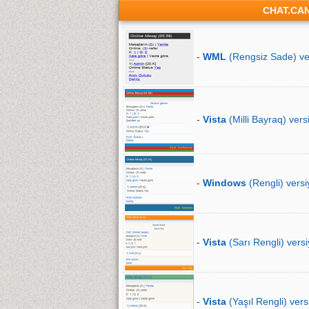
CHAT.CA
-
WML
(Rengsiz Sade) ve
-
Vista
(Milli Bayraq) vers
-
Windows
(Rengli) versi
-
Vista
(Sarı Rengli) versi
-
Vista
(Yaşıl Rengli) vers