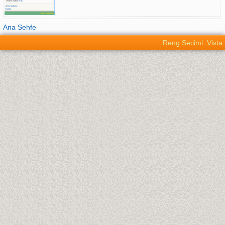
Ana Sehfe
Reng Secimi: Vista