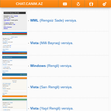
CHAT.CANIM.AZ
-
WML
(Rengsiz Sade) versiya.
-
Vista
(Milli Bayraq) versiya.
-
Windows
(Rengli) versiya.
-
Vista
(Sarı Rengli) versiya.
-
Vista
(Yaşıl Rengli) versiya.