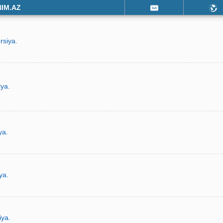
NIM.AZ
rsiya.
iya.
ya.
ya.
iya.