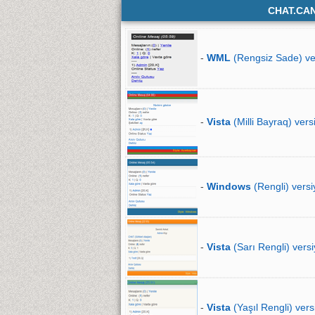
CHAT.CA
-
WML
(Rengsiz Sade) ve
-
Vista
(Milli Bayraq) vers
-
Windows
(Rengli) versi
-
Vista
(Sarı Rengli) versi
-
Vista
(Yaşıl Rengli) vers