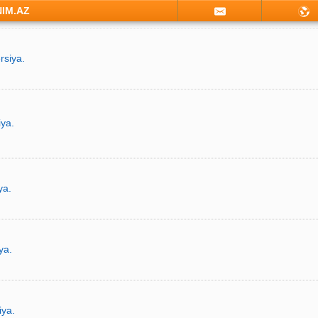
NIM.AZ
rsiya.
iya.
ya.
ya.
iya.