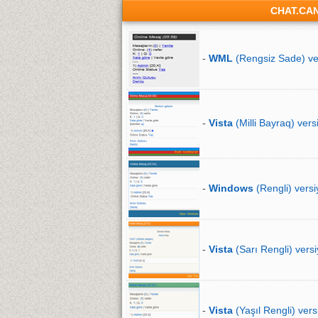
CHAT.CA
-
WML
(Rengsiz Sade) ve
-
Vista
(Milli Bayraq) vers
-
Windows
(Rengli) versi
-
Vista
(Sarı Rengli) versi
-
Vista
(Yaşıl Rengli) vers