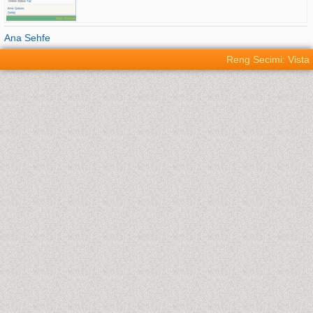
Ana Sehfe
Reng Secimi: Vista