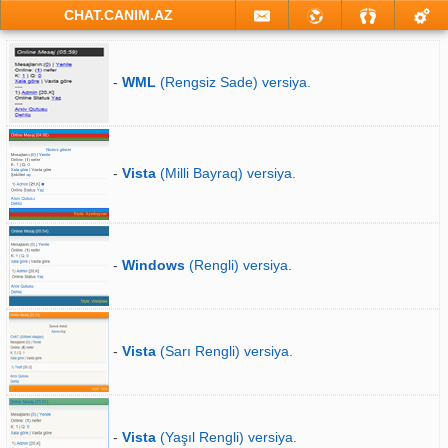
CHAT.CANIM.AZ
-
WML
(Rengsiz Sade) versiya.
-
Vista
(Milli Bayraq) versiya.
-
Windows
(Rengli) versiya.
-
Vista
(Sarı Rengli) versiya.
-
Vista
(Yaşıl Rengli) versiya.