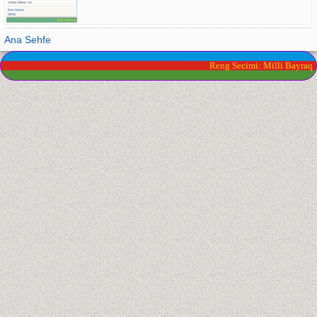
Ana Sehfe
Reng Secimi: Milli Bayraq