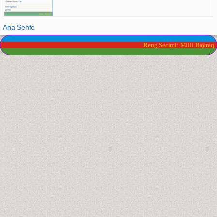
Ana Sehfe
Reng Secimi: Milli Bayraq