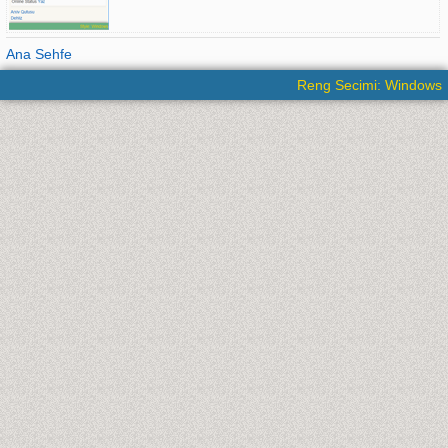
Ana Sehfe
Reng Secimi: Windows