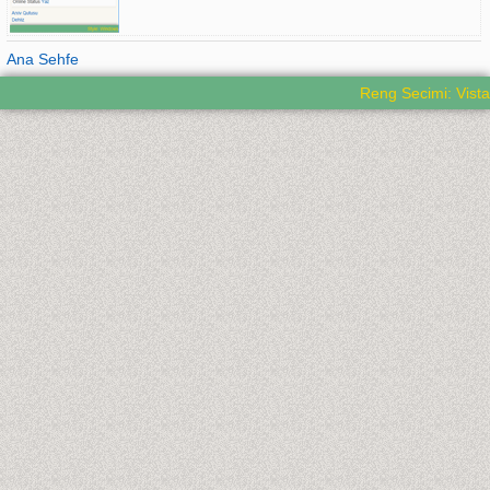
Ana Sehfe
Reng Secimi: Vista