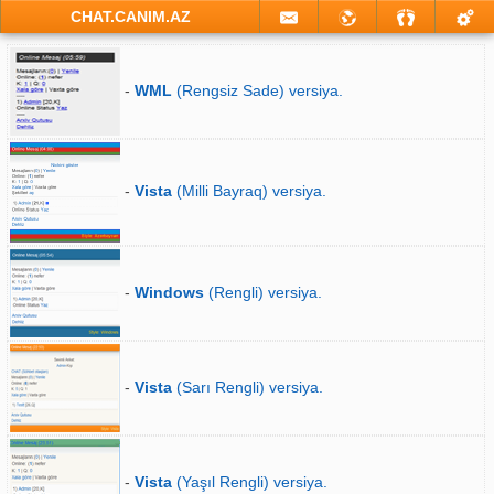
CHAT.CANIM.AZ
-
WML
(Rengsiz Sade) versiya.
-
Vista
(Milli Bayraq) versiya.
-
Windows
(Rengli) versiya.
-
Vista
(Sarı Rengli) versiya.
-
Vista
(Yaşıl Rengli) versiya.