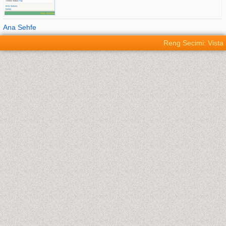
Ana Sehfe
Reng Secimi: Vista