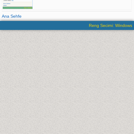
Ana Sehfe
Reng Secimi: Windows