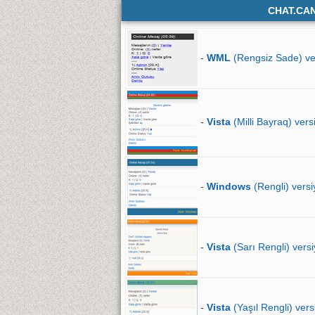
CHAT.CA
-
WML
(Rengsiz Sade) ve
-
Vista
(Milli Bayraq) vers
-
Windows
(Rengli) versi
-
Vista
(Sarı Rengli) versi
-
Vista
(Yaşıl Rengli) vers