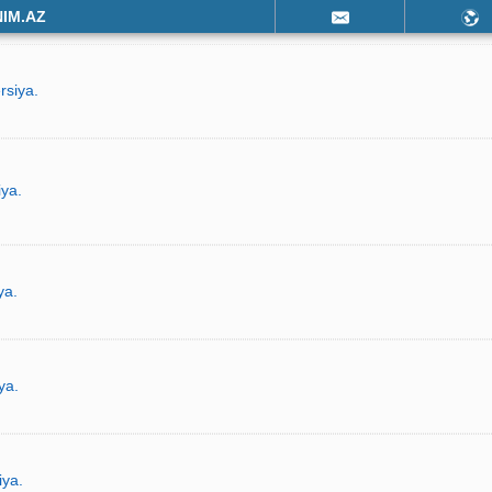
NIM.AZ
rsiya.
iya.
ya.
ya.
iya.