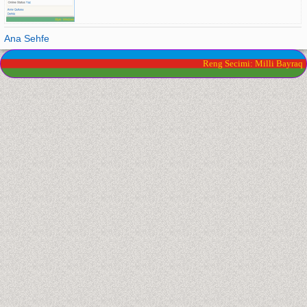
Ana Sehfe
Reng Secimi: Milli Bayraq