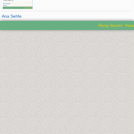
Ana Sehfe
Reng Secimi: Vista