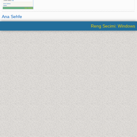
Ana Sehfe
Reng Secimi: Windows