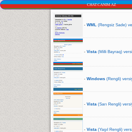
CHAT.CANIM.AZ
-
WML
(Rengsiz Sade) ve
-
Vista
(Milli Bayraq) vers
-
Windows
(Rengli) versi
-
Vista
(Sarı Rengli) versi
-
Vista
(Yaşıl Rengli) vers