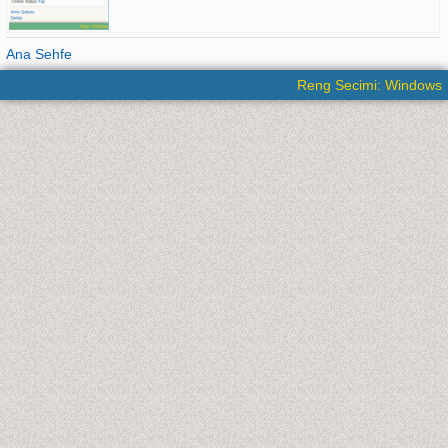
Ana Sehfe
Reng Secimi: Windows