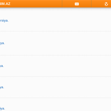
NIM.AZ
rsiya.
iya.
ya.
ya.
iya.