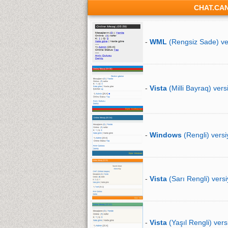
CHAT.CA
-
WML
(Rengsiz Sade) ve
-
Vista
(Milli Bayraq) vers
-
Windows
(Rengli) versi
-
Vista
(Sarı Rengli) versi
-
Vista
(Yaşıl Rengli) vers