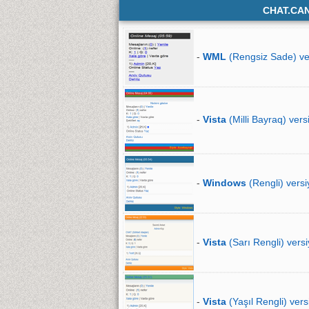
CHAT.CA
-
WML
(Rengsiz Sade) ve
-
Vista
(Milli Bayraq) vers
-
Windows
(Rengli) versi
-
Vista
(Sarı Rengli) versi
-
Vista
(Yaşıl Rengli) vers