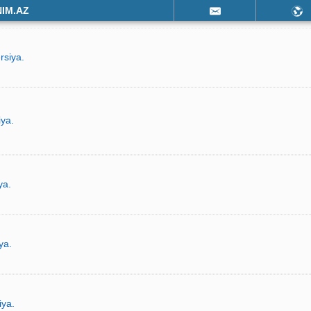
NIM.AZ
rsiya.
iya.
ya.
ya.
iya.